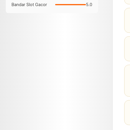
Bandar Slot Gacor
5.0