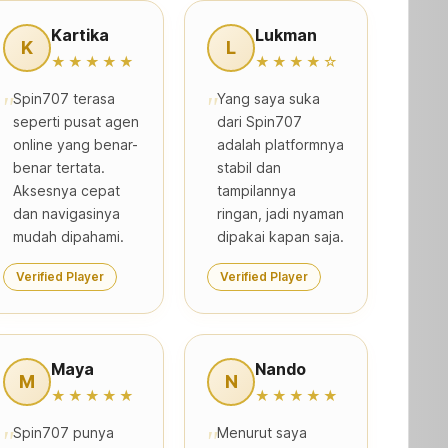
Kartika
Lukman
K
L
★★★★★
★★★★☆
Spin707 terasa
Yang saya suka
seperti pusat agen
dari Spin707
online yang benar-
adalah platformnya
benar tertata.
stabil dan
Aksesnya cepat
tampilannya
dan navigasinya
ringan, jadi nyaman
mudah dipahami.
dipakai kapan saja.
Verified Player
Verified Player
Maya
Nando
M
N
★★★★★
★★★★★
Spin707 punya
Menurut saya