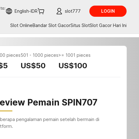
 to:
English-IDR
slot777
LOGIN
Slot Online
Bandar Slot Gacor
Situs Slot
Slot Gacor Hari Ini
500 pieces
501 - 1000 pieces
>= 1001 pieces
$5
US$50
US$100
eview Pemain SPIN707
berapa pengalaman pemain setelah bermain di
atform.