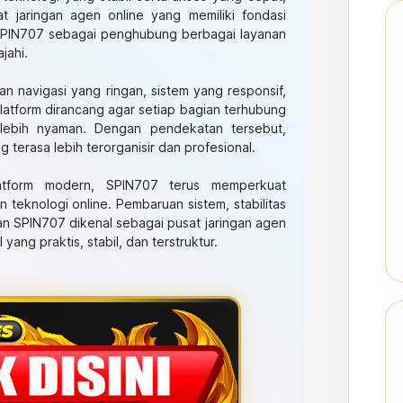
 jaringan agen online yang memiliki fondasi
i SPIN707 sebagai penghubung berbagai layanan
jahi.
n navigasi yang ringan, sistem yang responsif,
platform dirancang agar setiap bagian terhubung
 lebih nyaman. Dengan pendekatan tersebut,
erasa lebih terorganisir dan profesional.
platform modern, SPIN707 terus memperkuat
teknologi online. Pembaruan sistem, stabilitas
kan SPIN707 dikenal sebagai pusat jaringan agen
ng praktis, stabil, dan terstruktur.